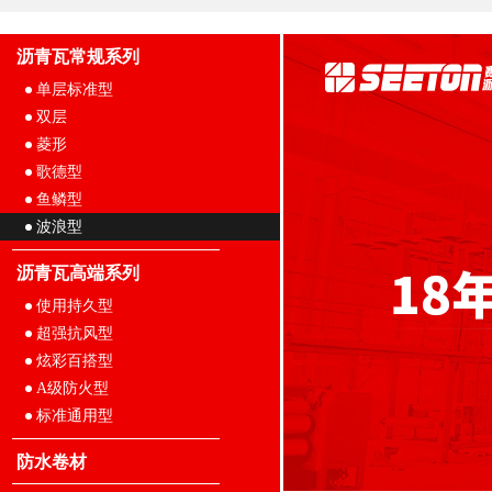
沥青瓦常规系列
单层标准型
双层
菱形
歌德型
鱼鳞型
波浪型
沥青瓦高端系列
使用持久型
超强抗风型
炫彩百搭型
A级防火型
标准通用型
防水卷材